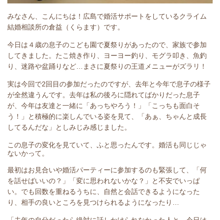
みなさん、こんにちは！広島で婚活サポートをしているクライム
結婚相談所の倉益（くらます）です。
今日は４歳の息子のこども園で夏祭りがあったので、家族で参加
してきました。たこ焼き作り、ヨーヨー釣り、モグラ叩き、魚釣
り、迷路や盆踊りなど…まさに夏祭りの王道メニューがズラリ！
実は今回で2回目の参加だったのですが、去年と今年で息子の様子
が全然違うんです。去年は私の後ろに隠れてばかりだった息子
が、今年は友達と一緒に「あっちやろう！」「こっちも面白そ
う！」と積極的に楽しんでいる姿を見て、「あぁ、ちゃんと成長
してるんだな」としみじみ感じました。
この息子の変化を見ていて、ふと思ったんです。婚活も同じじゃ
ないかって。
最初はお見合いや婚活パーティーに参加するのも緊張して、「何
を話せばいいの？」「変に思われないかな？」と不安でいっぱ
い。でも回数を重ねるうちに、自然と会話できるようになった
り、相手の良いところを見つけられるようになったり…
「去年の自分だったら絶対に話しかけられなかった人と、今日は