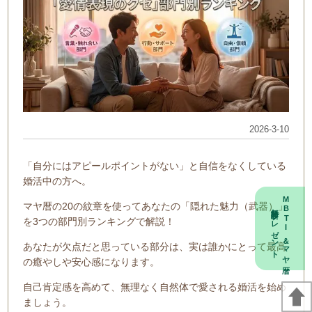
2026-3-10
「自分にはアピールポイントがない」と自信をなくしている
婚活中の方へ。
MBTI＆マヤ暦
マヤ暦の20の紋章を使ってあなたの「隠れた魅力（武器）」
無料診断プレゼント
を3つの部門別ランキングで解説！
あなたが欠点だと思っている部分は、実は誰かにとって最高
の癒やしや安心感になります。
自己肯定感を高めて、無理なく自然体で愛される婚活を始め
ましょう。