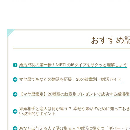
おすすめ
婚活成功の第一歩！MBTIの16タイプをサクッと理解しよう
マヤ暦であなたの婚活を応援！20の紋章別・婚活ガイド
【マヤ暦鑑定】20種類の紋章別プレゼントで成功する婚活術
結婚相手と恋人は何が違う？ 幸せな婚活のために知ってお
い現実的なポイント
あなたは与える人？受け取る人？婚活に役立つ「ギバー・テ