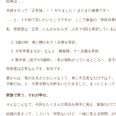
結果は……
夫婦そろって「正常値」！！
やりました！ まだまだ健康です！
……と、ドヤ顔で言いたいところですが、ここで倉益の「骨折武勇
私、骨密度は「正常」にもかかわらず、人生で3回も骨折している
3歳の時：車に轢かれて！左脚を骨折。
大学卒業まぢか：なんと「腕相撲」で！左腕を骨折。
数年前（息子が3歳時）：私が寝転がっているところへ、息子
骨密度は正常なんです。本当です。
妻からは「骨の丈夫さとかじゃなくて、単に不注意なだけでは？」
大敵だね」と、大変冷静な分析をいただきました。まったくもって
家族で笑う、それが幸せ。
そんなこんなで、今回もたくさんの景品を両手に抱え、家族3人で
結婚の良さって、こういう「何気ないけど、一緒に笑える時間」が