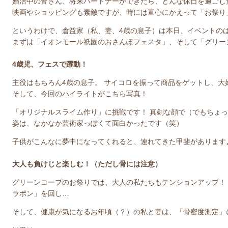
婚活中の皆さん、将来パートナーができたら、どんな休日を過ごし
映画やショッピングも素敵ですが、時には童心にかえって「お祭り
というわけで、倉益家（私、妻、4歳の息子）は本日、イベントの
まずは「イオンモール祇園のおさんぽフェスタ」、そして「グリー
4歳児、フェスで躍動！
主役はもちろん4歳の息子。 サイコロを振って商品をゲットし、
そして、今回のハイライトがこちら写真！
「オリジナルスライム作り」に挑戦です！ 真剣な顔で（でもちょ
姿は、なかなか芸術家っぽくて面白かったです（笑）
子供がこんなに夢中になってくれると、連れてきた甲斐があります
大人も負けじと楽しむ！（ただし骨には注意）
グリーンコープのお祭りでは、大人の私たちもテンションアップ！
ラポン」を回し…
そして、健康が気になるお年頃（？）の私と妻は、「骨密度測定」