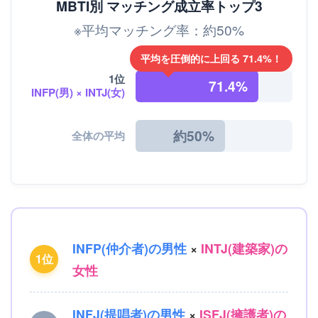
MBTI別 マッチング成立率トップ3
※平均マッチング率：約50%
平均を圧倒的に上回る 71.4%！
1位
71.4%
INFP(男) × INTJ(女)
約50%
全体の平均
INFP(仲介者)の男性
×
INTJ(建築家)の
1位
女性
INFJ(提唱者)の男性
×
ISFJ(擁護者)の