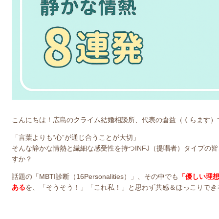
こんにちは！広島のクライム結婚相談所、代表の倉益（くらます）
「言葉よりも“心”が通じ合うことが大切」
そんな静かな情熱と繊細な感受性を持つINFJ（提唱者）タイプの
すか？
話題の
「MBTI診断
（16Personalities）」
、その中でも
「優しい理想
ある
を、「そうそう！」「これ私！」と思わず共感＆ほっこりでき