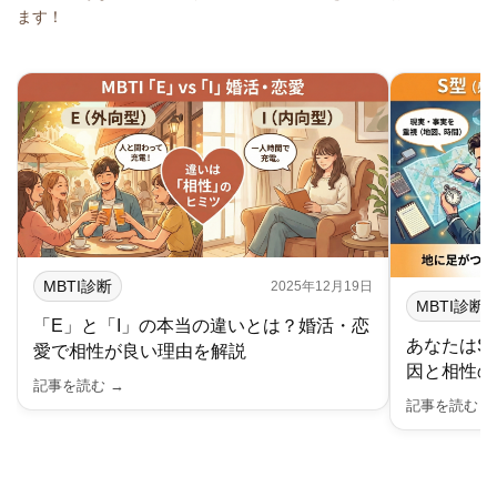
ます！
MBTI診断
2025年12月19日
MBTI診断
「E」と「I」の本当の違いとは？婚活・恋
あなたはS
愛で相性が良い理由を解説
因と相性の
記事を読む →
記事を読む 