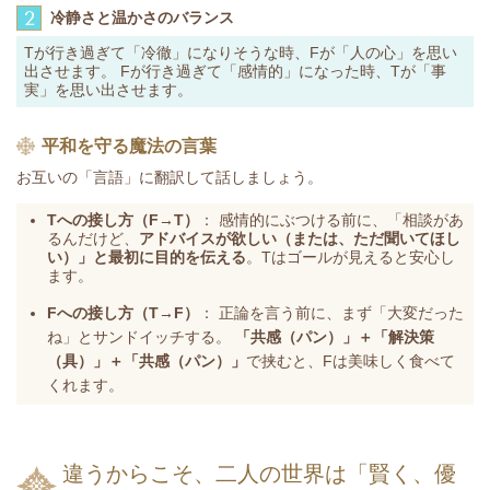
2
冷静さと温かさのバランス
Tが行き過ぎて「冷徹」になりそうな時、Fが「人の心」を思い
出させます。 Fが行き過ぎて「感情的」になった時、Tが「事
実」を思い出させます。
平和を守る魔法の言葉
お互いの「言語」に翻訳して話しましょう。
Tへの接し方（F→T）
：
感情的にぶつける前に、「相談があ
るんだけど、
アドバイスが欲しい（または、ただ聞いてほし
い）」と最初に目的を伝える
。Tはゴールが見えると安心し
ます。
Fへの接し方（T→F）
：
正論を言う前に、まず「大変だった
ね」とサンドイッチする。
「共感（パン）」＋「解決策
（具）」＋「共感（パン）」
で挟むと、Fは美味しく食べて
くれます。
違うからこそ、二人の世界は「賢く、優