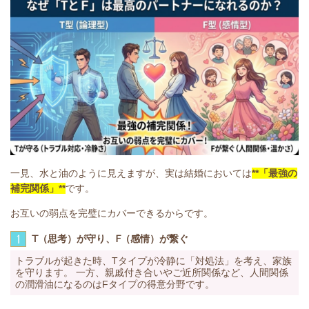
一見、水と油のように見えますが、実は結婚においては
**「最強の
補完関係」**
です。
お互いの弱点を完璧にカバーできるからです。
1
T（思考）が守り、F（感情）が繋ぐ
トラブルが起きた時、Tタイプが冷静に「対処法」を考え、家族
を守ります。 一方、親戚付き合いやご近所関係など、人間関係
の潤滑油になるのはFタイプの得意分野です。