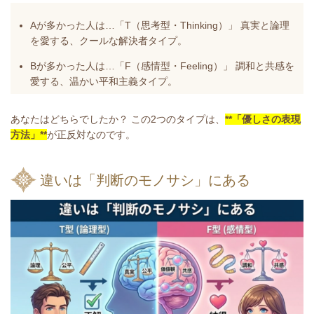
️Aが多かった人は…「T（思考型・Thinking）」
真実と論理
を愛する、クールな解決者タイプ。
️Bが多かった人は…「F（感情型・Feeling）」
調和と共感を
愛する、温かい平和主義タイプ。
あなたはどちらでしたか？ この2つのタイプは、
**「優しさの表現
方法」**
が正反対なのです。
違いは「判断のモノサシ」にある