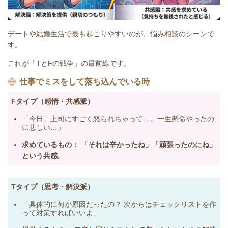
デートや結婚生活で最も起こりやすいのが、
悩み相談
のシーンで
す。
これが「TとFの戦争」の最前線です。
仕事でミスをして落ち込んでいる時
Fタイプ（感情・共感派）
「今日、上司にすごく怒られちゃって…。一生懸命やったの
に悲しい…」
求めているもの：
「それは辛かったね」「頑張ったのにね」
という共感
。
Tタイプ（思考・解決派）
「具体的に何が原因だったの？ 次からはチェックリストを作
って対策すればいいよ」