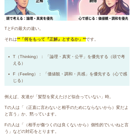
TとFの最大の違い。
それは
**「何をもって『正解』とするか」**
です。
T（Thinking）：
「論理・真実・公平」を優先する（頭で考
える）
F（Feeling）：
「価値観・調和・共感」を優先する（心で感
じる）
例えば、友達が「髪型を変えたけど似合っていない」時。
Tの人
は「（正直に言わないと相手のためにならないから）変だよ
と言う」か、黙っています。
Fの人
は「（相手が傷つくのは良くないから）個性的でいいねと言
う」などの対応をとります。