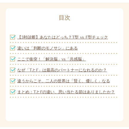
目次
【3秒診断】あなたはどっち？T型 vs F型チェック
違いは「判断のモノサシ」にある
ここで衝突！「解決脳」vs「共感脳」
なぜ「TとF」は最高のパートナーになれるのか？
違うからこそ、二人の世界は「賢く、優しく」なる
まとめ：
TとFの違い、思い当たる節はありましたか？