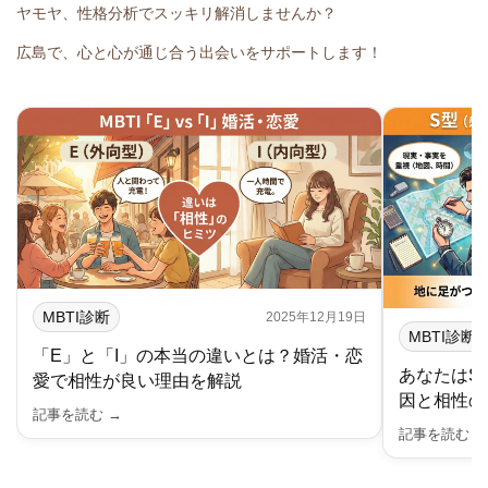
ヤモヤ、性格分析でスッキリ解消しませんか？
広島で、心と心が通じ合う出会いをサポートします！
MBTI診断
2025年12月19日
MBTI診断
「E」と「I」の本当の違いとは？婚活・恋
あなたはS
愛で相性が良い理由を解説
因と相性の
記事を読む →
記事を読む 