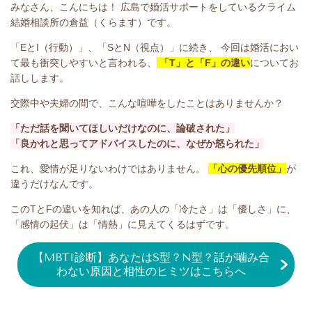
みなさん、こんにちは！ 広島で婚活サポートをしているクライム
結婚相談所の倉益（くらます）です。
「EとI（行動）」、「SとN（視点）」に続き、 今回は婚活におい
て最も衝突しやすいと言われる、
「T」と「F」の違い
についてお
話しします。
交際中や夫婦の間で、こんな喧嘩をしたことはありませんか？
「ただ話を聞いてほしいだけなのに、論破された」
「良かれと思ってアドバイスしたのに、なぜか怒られた」
これ、愛情が足りないわけではありません。
「心の優先順位」
が
違うだけなんです。
このTとFの違いを知れば、あの人の「冷たさ」は「優しさ」に、
「感情の起伏」は「情熱」に見えてくるはずです。
【MBTI診断】あなたはS型？N型？話が噛み合
わない原因と相性のヒミツはこちらへ