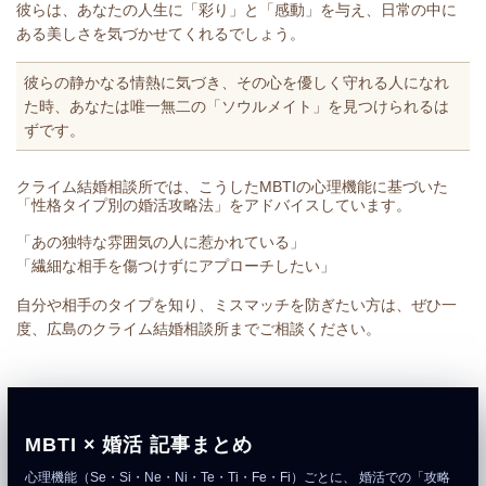
彼らは、あなたの人生に「彩り」と「感動」を与え、日常の中に
ある美しさを気づかせてくれるでしょう。
彼らの静かなる情熱に気づき、その心を優しく守れる人になれ
た時、あなたは唯一無二の「ソウルメイト」を見つけられるは
ずです。
クライム結婚相談所では、こうしたMBTIの心理機能に基づいた
「性格タイプ別の婚活攻略法」をアドバイスしています。
「あの独特な雰囲気の人に惹かれている」
「繊細な相手を傷つけずにアプローチしたい」
自分や相手のタイプを知り、ミスマッチを防ぎたい方は、ぜひ一
度、広島のクライム結婚相談所までご相談ください。
MBTI × 婚活 記事まとめ
心理機能（Se・Si・Ne・Ni・Te・Ti・Fe・Fi）ごとに、 婚活での「攻略