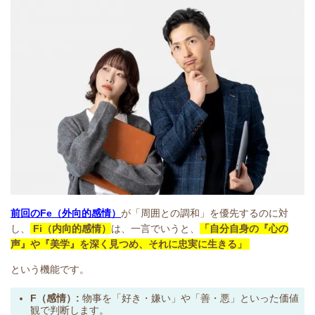
前回のFe（外向的感情）
が「周囲との調和」を優先するのに対
し、
Fi（内向的感情）
は、一言でいうと、
「自分自身の『心の
声』や『美学』を深く見つめ、それに忠実に生きる」
という機能です。
F（感情）:
物事を「好き・嫌い」や「善・悪」といった価値
観で判断します。