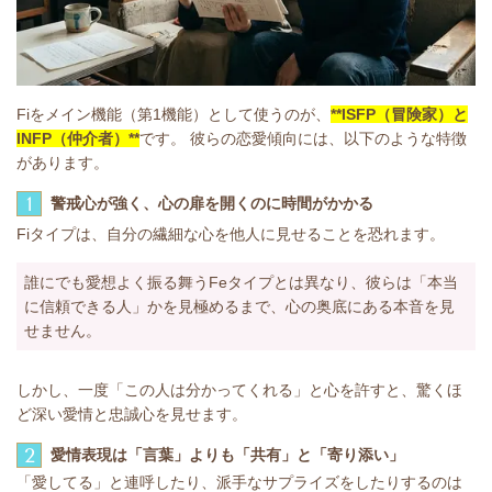
Fiをメイン機能（第1機能）として使うのが、
**ISFP（冒険家）と
INFP（仲介者）**
です。 彼らの恋愛傾向には、以下のような特徴
があります。
1
警戒心が強く、心の扉を開くのに時間がかかる
Fiタイプは、自分の繊細な心を他人に見せることを恐れます。
誰にでも愛想よく振る舞うFeタイプとは異なり、彼らは「本当
に信頼できる人」かを見極めるまで、心の奥底にある本音を見
せません。
しかし、一度「この人は分かってくれる」と心を許すと、驚くほ
ど深い愛情と忠誠心を見せます。
2
愛情表現は「言葉」よりも「共有」と「寄り添い」
「愛してる」と連呼したり、派手なサプライズをしたりするのは