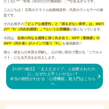
たくない**「聖域（自分だけの価値観）」**があるからです。
こんにちは！ 広島のクライム結婚相談所、代表カウンセラーの倉
益です。
そのお相手の
「ピュアな感受性」と「揺るぎない美学」は、MBTI
の**「Fi（内向的感情）」**という心理機能
が源になっています。
今回は、
自身の内なる感情と深く向き合う、ISFP（冒険家）や
INFP（仲介者）がメインで使う「Fi」
を徹底解剖！
彼ら・彼女らの本質を理解し、心の深い部分で繋がる「ソウルメ
イト」になる方法をお伝えします。
【MBTI婚活】「主人公タイプ」と診断されたの
に…なぜか上手くいかない？
本当の相性がわかる「心理機能」超入門はこちら
へ