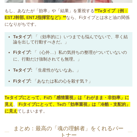
もし、あなたが「効率」や「結果」を重視する
**Teタイプ（例：
ESTJ幹部, ENTJ指揮官など）**
なら、Fiタイプとは水と油の関係
になりがちです。
Teタイプ:
「（効率的に）いつまでも悩んでないで、早く結
論を出して行動すべきだ。」
Fiタイプ:
「（心外…）私の気持ちの整理がついていないの
に、行動だけ強制されても無理。」
Teタイプ:
「生産性がないなあ。」
Fiタイプ:
「あなたは私の心を殺す気？」
Teタイプにとって、Fiの「感情重視」は「わがまま・非効率」に
見え
、
Fiタイプにとって、Teの「効率重視」は「冷酷・支配的」
に見え
てしまいます。
まとめ：最高の「魂の理解者」をくれるパー
トナー