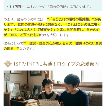
i（内向）:
エネルギーが「自分の内側」に向かいます。
つまり、彼らの心の中には、
**「自分だけの道徳の羅針盤」**があ
ります。 世間の常識や流行に関係なく、「これは自分の魂に響く
か？」「これは人として誠実か？」と常に自問自答し、自分の心
が「YES」と言ったもの
だけを大切にします。
彼らにとって
**「現実＝自分の心が震えるもの、嘘偽りのない真実
の世界」**
なのです。
ISFP/INFPに共通！Fiタイプの恋愛傾向