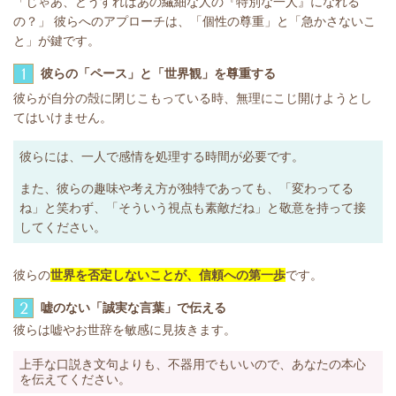
「じゃあ、どうすればあの繊細な人の『特別な一人』になれる
の？」 彼らへのアプローチは、「個性の尊重」と「急かさないこ
と」が鍵です。
1
彼らの「ペース」と「世界観」を尊重する
彼らが自分の殻に閉じこもっている時、無理にこじ開けようとし
てはいけません。
彼らには、一人で感情を処理する時間が必要です。
また、彼らの趣味や考え方が独特であっても、「変わってる
ね」と笑わず、「そういう視点も素敵だね」と敬意を持って接
してください。
彼らの
世界を否定しないことが、信頼への第一歩
です。
2
嘘のない「誠実な言葉」で伝える
彼らは嘘やお世辞を敏感に見抜きます。
上手な口説き文句よりも、不器用でもいいので、あなたの本心
を伝えてください。